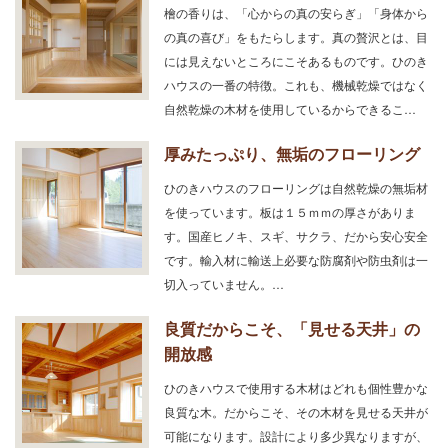
檜の香りは、「心からの真の安らぎ」「身体から
の真の喜び」をもたらします。真の贅沢とは、目
には見えないところにこそあるものです。ひのき
ハウスの一番の特徴。これも、機械乾燥ではなく
自然乾燥の木材を使用しているからできるこ…
厚みたっぷり、無垢のフローリング
ひのきハウスのフローリングは自然乾燥の無垢材
を使っています。板は１５ｍｍの厚さがありま
す。国産ヒノキ、スギ、サクラ、だから安心安全
です。輸入材に輸送上必要な防腐剤や防虫剤は一
切入っていません。…
良質だからこそ、「見せる天井」の
開放感
ひのきハウスで使用する木材はどれも個性豊かな
良質な木。だからこそ、その木材を見せる天井が
可能になります。設計により多少異なりますが、