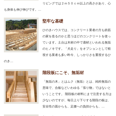
リビングでは２ｍ５０ｃｍ以上の高さがあり、心
も身体も伸び伸びです。…
堅牢な基礎
ひのきハウスでは、コンクリート業者の方も鉄筋
の家を造るのかと思うほどのコンクリートを使っ
ています。土台は木材の中で適材といわれる無垢
のヒノキです。「犬走り」をオプションとして軽
視する業者も多い昨今、しっかりさを重視するひ
のき…
階段板にこそ、無垢材
「無垢の木」とはムク（無垢）とは、純粋無垢の
意味で、合板などいわゆる「張り物」ではないと
いうことです。 階段板の材料にまで注意する方は
少ないのですが、毎日上り下りする階段の板は、
安全性の面からも、足腰への負担からも、…