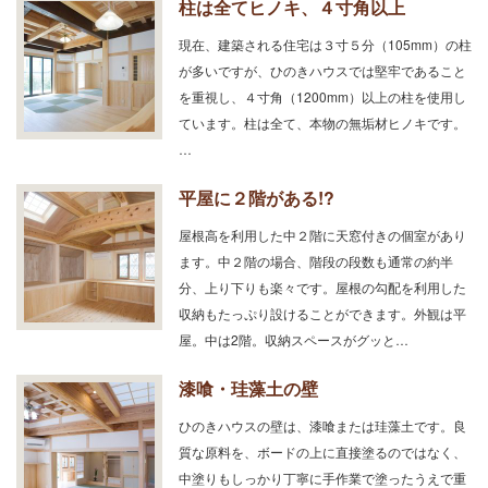
柱は全てヒノキ、４寸角以上
現在、建築される住宅は３寸５分（105mm）の柱
が多いですが、ひのきハウスでは堅牢であること
を重視し、４寸角（1200mm）以上の柱を使用し
ています。柱は全て、本物の無垢材ヒノキです。
…
平屋に２階がある!?
屋根高を利用した中２階に天窓付きの個室があり
ます。中２階の場合、階段の段数も通常の約半
分、上り下りも楽々です。屋根の勾配を利用した
収納もたっぷり設けることができます。外観は平
屋。中は2階。収納スペースがグッと…
漆喰・珪藻土の壁
ひのきハウスの壁は、漆喰または珪藻土です。良
質な原料を、ボードの上に直接塗るのではなく、
中塗りもしっかり丁寧に手作業で塗ったうえで重