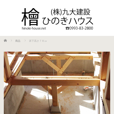
ホーム
商品
床下高さ７８㎝