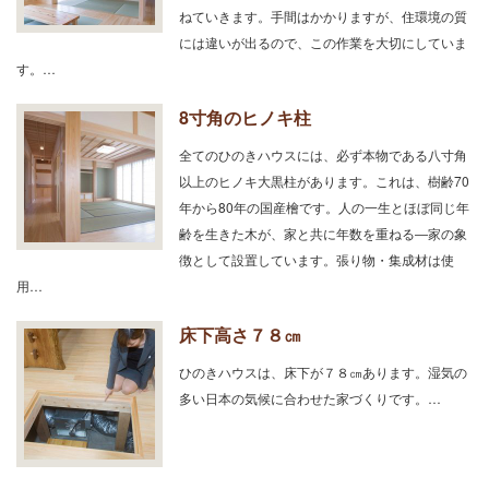
ねていきます。手間はかかりますが、住環境の質
には違いが出るので、この作業を大切にしていま
す。…
8寸角のヒノキ柱
全てのひのきハウスには、必ず本物である八寸角
以上のヒノキ大黒柱があります。これは、樹齢70
年から80年の国産檜です。人の一生とほぼ同じ年
齢を生きた木が、家と共に年数を重ねる―家の象
徴として設置しています。張り物・集成材は使
用…
床下高さ７８㎝
ひのきハウスは、床下が７８㎝あります。湿気の
多い日本の気候に合わせた家づくりです。…